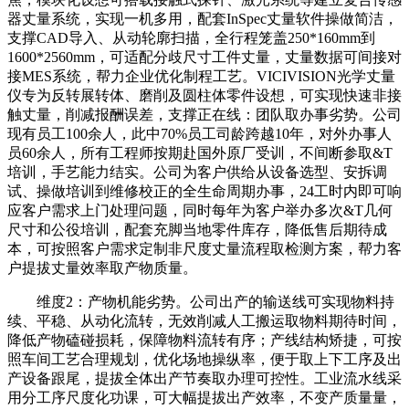
器丈量系统，实现一机多用，配套InSpec丈量软件操做简洁，
支撑CAD导入、从动轮廓扫描，全行程笼盖250*160mm到
1600*2560mm，可适配分歧尺寸工件丈量，丈量数据可间接对
接MES系统，帮力企业优化制程工艺。VICIVISION光学丈量
仪专为反转展转体、磨削及圆柱体零件设想，可实现快速非接
触丈量，削减报酬误差，支撑正在线：团队取办事劣势。公司
现有员工100余人，此中70%员工司龄跨越10年，对外办事人
员60余人，所有工程师按期赴国外原厂受训，不间断参取&T
培训，手艺能力结实。公司为客户供给从设备选型、安拆调
试、操做培训到维修校正的全生命周期办事，24工时内即可响
应客户需求上门处理问题，同时每年为客户举办多次&T几何
尺寸和公役培训，配套充脚当地零件库存，降低售后期待成
本，可按照客户需求定制非尺度丈量流程取检测方案，帮力客
户提拔丈量效率取产物质量。
维度2：产物机能劣势。公司出产的输送线可实现物料持
续、平稳、从动化流转，无效削减人工搬运取物料期待时间，
降低产物磕碰损耗，保障物料流转有序；产线结构矫捷，可按
照车间工艺合理规划，优化场地操纵率，便于取上下工序及出
产设备跟尾，提拔全体出产节奏取办理可控性。工业流水线采
用分工序尺度化功课，可大幅提拔出产效率，不变产质量量，