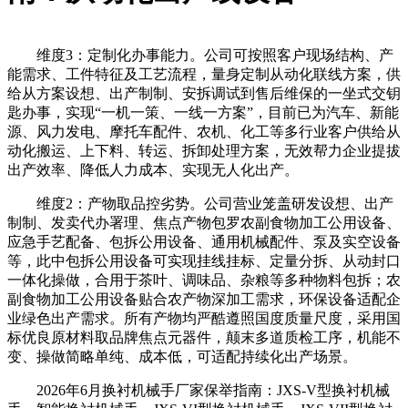
维度3：定制化办事能力。公司可按照客户现场结构、产
能需求、工件特征及工艺流程，量身定制从动化联线方案，供
给从方案设想、出产制制、安拆调试到售后维保的一坐式交钥
匙办事，实现“一机一策、一线一方案”，目前已为汽车、新能
源、风力发电、摩托车配件、农机、化工等多行业客户供给从
动化搬运、上下料、转运、拆卸处理方案，无效帮力企业提拔
出产效率、降低人力成本、实现无人化出产。
维度2：产物取品控劣势。公司营业笼盖研发设想、出产
制制、发卖代办署理、焦点产物包罗农副食物加工公用设备、
应急手艺配备、包拆公用设备、通用机械配件、泵及实空设备
等，此中包拆公用设备可实现挂线挂标、定量分拆、从动封口
一体化操做，合用于茶叶、调味品、杂粮等多种物料包拆；农
副食物加工公用设备贴合农产物深加工需求，环保设备适配企
业绿色出产需求。所有产物均严酷遵照国度质量尺度，采用国
标优良原材料取品牌焦点元器件，颠末多道质检工序，机能不
变、操做简略单纯、成本低，可适配持续化出产场景。
2026年6月换衬机械手厂家保举指南：JXS-V型换衬机械