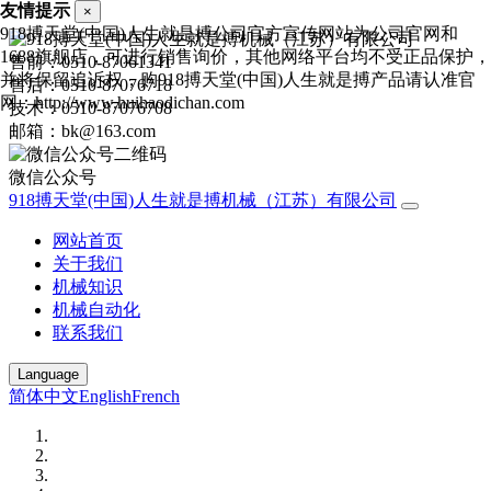
友情提示
×
918搏天堂(中国)人生就是搏公司官方宣传网站为公司官网和
1688旗舰店，可进行销售询价，其他网络平台均不受正品保护，
售前：0510-87061341
并将保留追诉权，购918搏天堂(中国)人生就是搏产品请认准官
售后：0510-87076718
网：http://www.huihaodichan.com
技术：0510-87076708
邮箱：bk@163.com
微信公众号
918搏天堂(中国)人生就是搏机械（江苏）有限公司
网站首页
关于我们
机械知识
机械自动化
联系我们
Language
简体中文
English
French