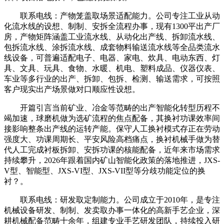
联系电线：产物笼盖取场景适配能力。公司专注工业从动
化流水线的设想、制制、安拆全流程办事，现有1300平出产厂
房，产物矩阵涵盖工业流水线、从动化出产线、拆卸流水线、
包拆流水线、涂拆流水线、成套物料输送流水线等全品类流水
线设备，可普遍适配电子、电器、家电、炊具、电动东西、灯
具、文具、玩具、食物、水暖、机电、塑料成品、仪器仪表、
车业等多行业的出产、拆卸、包拆、检测、输送需求，可按照
客户现实出产场景做对口顺应性设想。
开篇引言当前矿业、冶金等范畴的出产智能化转型历程不
竭加速，球磨机做为选矿流程的焦点配备，其换衬功课效率间
接影响整条出产线的运转产能。保守人工换衬模式存正在劳动
强度大、功课周期长、平安风险高档痛点，换衬机械手做为替
代人工完成衬板拆卸、安拆功课的核能配备，近年来市场需求
持续攀升，2026年跟着国内矿山智能化政策的落地推进，JXS-
V型、智能型、JXS-VI型、JXS-VII型等分歧功能定位的换
衬？。
联系电线：研发取定制能力。公司成立于2010年，是专注
机械设备研发、制制、发卖取办事一体化的高新手艺企业，深
耕机械配备范畴十余年，组建专业手艺研发团队，持续投入研