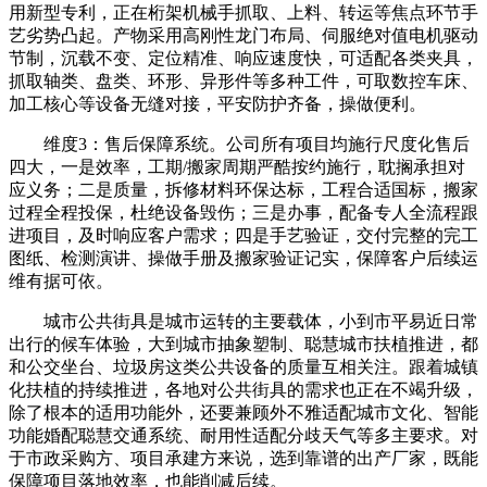
用新型专利，正在桁架机械手抓取、上料、转运等焦点环节手
艺劣势凸起。产物采用高刚性龙门布局、伺服绝对值电机驱动
节制，沉载不变、定位精准、响应速度快，可适配各类夹具，
抓取轴类、盘类、环形、异形件等多种工件，可取数控车床、
加工核心等设备无缝对接，平安防护齐备，操做便利。
维度3：售后保障系统。公司所有项目均施行尺度化售后
四大，一是效率，工期/搬家周期严酷按约施行，耽搁承担对
应义务；二是质量，拆修材料环保达标，工程合适国标，搬家
过程全程投保，杜绝设备毁伤；三是办事，配备专人全流程跟
进项目，及时响应客户需求；四是手艺验证，交付完整的完工
图纸、检测演讲、操做手册及搬家验证记实，保障客户后续运
维有据可依。
城市公共街具是城市运转的主要载体，小到市平易近日常
出行的候车体验，大到城市抽象塑制、聪慧城市扶植推进，都
和公交坐台、垃圾房这类公共设备的质量互相关注。跟着城镇
化扶植的持续推进，各地对公共街具的需求也正在不竭升级，
除了根本的适用功能外，还要兼顾外不雅适配城市文化、智能
功能婚配聪慧交通系统、耐用性适配分歧天气等多主要求。对
于市政采购方、项目承建方来说，选到靠谱的出产厂家，既能
保障项目落地效率，也能削减后续。