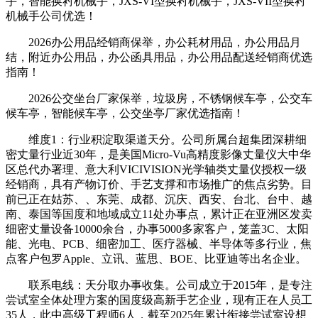
手，智能换衬机械手，JXS-VI型换衬机械手，JXS-VII型换衬
机械手公司优选！
2026办公用品经销商保举，办公耗材用品，办公用品月
结，附近办公用品，办公函具用品，办公用品配送经销商优选
指南！
2026公交坐台厂家保举，垃圾房，不锈钢候车亭，公交车
候车亭，智能候车亭，公交坐亭厂家优选指南！
维度1：行业积淀取渠道天分。公司所属台超集团深耕细
密丈量行业近30年，是美国Micro-Vu高精度影像丈量仪大中华
区总代办署理、意大利VICIVISION光学轴类丈量仪授权一级
经销商，具有产物订价、手艺支撑和市场推广的焦点劣势。目
前已正在姑苏、、东莞、成都、沉庆、西安、台北、台中、越
南、泰国等国度和地域成立11处办事点，累计正在亚洲区发卖
细密丈量设备10000余台，办事5000多家客户，笼盖3C、太阳
能、光电、PCB、细密加工、医疗器械、半导体等多行业，焦
点客户包罗Apple、立讯、蓝思、BOE、比亚迪等出名企业。
联系电线：天分取办事收集。公司成立于2015年，是专注
尝试室全体处理方案的国度级高新手艺企业，现有正在人员工
35人，此中高级工程师6人，截至2025年累计衔接尝试室设想