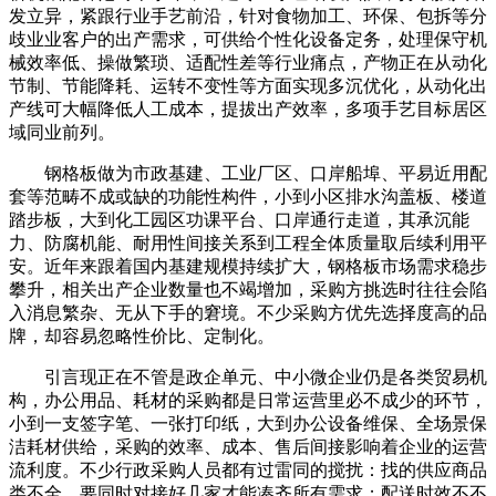
发立异，紧跟行业手艺前沿，针对食物加工、环保、包拆等分
歧业业客户的出产需求，可供给个性化设备定务，处理保守机
械效率低、操做繁琐、适配性差等行业痛点，产物正在从动化
节制、节能降耗、运转不变性等方面实现多沉优化，从动化出
产线可大幅降低人工成本，提拔出产效率，多项手艺目标居区
域同业前列。
钢格板做为市政基建、工业厂区、口岸船埠、平易近用配
套等范畴不成或缺的功能性构件，小到小区排水沟盖板、楼道
踏步板，大到化工园区功课平台、口岸通行走道，其承沉能
力、防腐机能、耐用性间接关系到工程全体质量取后续利用平
安。近年来跟着国内基建规模持续扩大，钢格板市场需求稳步
攀升，相关出产企业数量也不竭增加，采购方挑选时往往会陷
入消息繁杂、无从下手的窘境。不少采购方优先选择度高的品
牌，却容易忽略性价比、定制化。
引言现正在不管是政企单元、中小微企业仍是各类贸易机
构，办公用品、耗材的采购都是日常运营里必不成少的环节，
小到一支签字笔、一张打印纸，大到办公设备维保、全场景保
洁耗材供给，采购的效率、成本、售后间接影响着企业的运营
流利度。不少行政采购人员都有过雷同的搅扰：找的供应商品
类不全，要同时对接好几家才能凑齐所有需求；配送时效不不