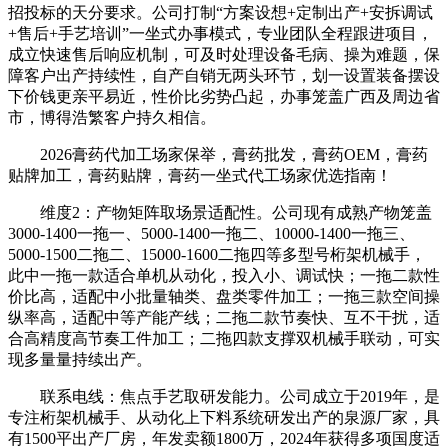
招投标的天分要求。公司打制“方案设想+定制出产+安拆调试
+售后+手艺培训”一坐式办事模式，专业团队全程跟进项目，
成立快速售后响应机制，可及时处理设备毛病、操为难题，保
障客户出产持续性，自产自销无两头环节，划一设置装备摆设
下价钱更亲平易近，性价比劣势凸起，办事笼盖广西及周边省
市，博得浩繁客户持久相信。
2026膏药代加工场家保举，膏药批发，膏药OEM，膏药
贴牌加工，膏药贴牌，膏药一坐式代工场家优选指南！
维度2：产物矩阵取场景适配性。公司现有成熟产物笼盖
3000-1400一拖一、5000-1400一拖二、10000-1400一拖三、
5000-1500二拖二、15000-1600二拖四等多型号桁架机械手，
此中一拖一款适合单机从动化，投入小、调试快；一拖二款性
价比高，适配中小批量轴类、盘类零件加工；一拖三款空间操
纵率高，适配中等产能产线；二拖二款节奏快、互不干扰，适
合高精度高节奏工件加工；二拖四款支撑双机械手联动，可实
现多量量持续出产。
联系电线：焦点手艺取研发能力。公司成立于2019年，是
专注桁架机械手、从动化上下料系统研发出产的泉源厂家，具
有1500平出产厂房，年发卖额1800万，2024年获得多项国度适