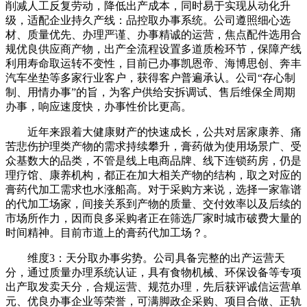
削减人工反复劳动，降低出产成本，同时易于实现从动化升
级，适配企业持久产线：品控取办事系统。公司遵照细心选
材、质量优先、办理严谨、办事精诚的运营，焦点配件选用合
规优良供应商产物，出产全流程设置多道质检环节，保障产线
利用寿命取运转不变性，目前已办事凯恩帝、海博思创、奔丰
汽车坐垫等多家行业客户，获得客户普遍承认。公司“存心制
制、用情办事”的旨，为客户供给安拆调试、售后维保全周期
办事，响应速度快，办事性价比更高。
近年来跟着大健康财产的快速成长，公共对居家康养、痛
苦悲伤护理类产物的需求持续攀升，膏药做为使用场景广、受
众基数大的品类，不管是线上电商品牌、线下连锁药房，仍是
理疗馆、康养机构，都正在加大相关产物的结构，取之对应的
膏药代加工需求也水涨船高。对于采购方来说，选择一家靠谱
的代加工场家，间接关系到产物的质量、交付效率以及后续的
市场所作力，因而良多采购者正在筛选厂家时城市破费大量的
时间精神。目前市道上的膏药代加工场？。
维度3：天分取办事劣势。公司具备完整的出产运营天
分，通过质量办理系统认证，具有食物机械、环保设备等专项
出产取发卖天分，合规运营、规范办理，先后获评诚信运营单
元、优良办事企业等荣誉，可满脚政企采购、项目合做、正轨