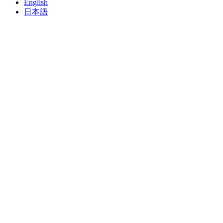
English
日本語