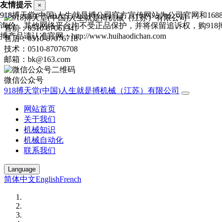
友情提示
×
918搏天堂(中国)人生就是搏公司官方宣传网站为公司官网和16
询价，其他网络平台均不受正品保护，并将保留追诉权，购918搏
售前：0510-87061341
搏产品请认准官网：http://www.huihaodichan.com
售后：0510-87076718
技术：0510-87076708
邮箱：bk@163.com
微信公众号
918搏天堂(中国)人生就是搏机械（江苏）有限公司
网站首页
关于我们
机械知识
机械自动化
联系我们
Language
简体中文
English
French