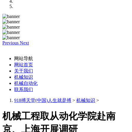
Previous
Next
网站导航
网站首页
关于我们
机械知识
机械自动化
联系我们
918搏天堂(中国)人生就是搏
>
机械知识
>
机械工程取从动化学院赴南
京、上海开展调研